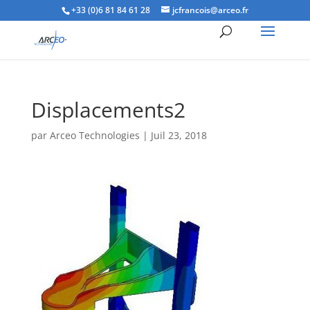
+33 (0)6 81 84 61 28
jcfrancois@arceo.fr
Displacements2
par
Arceo Technologies
|
Juil 23, 2018