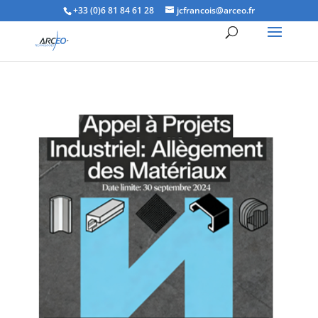
+33 (0)6 81 84 61 28
jcfrancois@arceo.fr