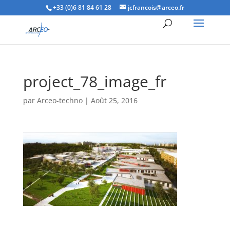
+33 (0)6 81 84 61 28
jcfrancois@arceo.fr
project_78_image_fr
par
Arceo-techno
|
Août 25, 2016