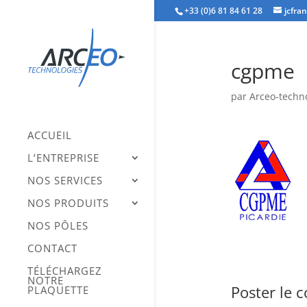
+33 (0)6 81 84 61 28
jcfra
cgpme
par
Arceo-techn
ACCUEIL
L’ENTREPRISE
NOS SERVICES
NOS PRODUITS
NOS PÔLES
CONTACT
TÉLÉCHARGEZ
NOTRE
Poster le 
PLAQUETTE