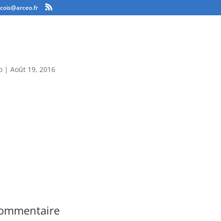
ncois@arceo.fr
o
|
Août 19, 2016
commentaire