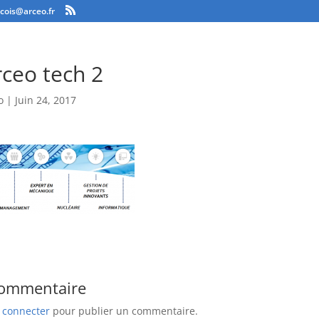
ncois@arceo.fr
rceo tech 2
o
|
Juin 24, 2017
commentaire
 connecter
pour publier un commentaire.