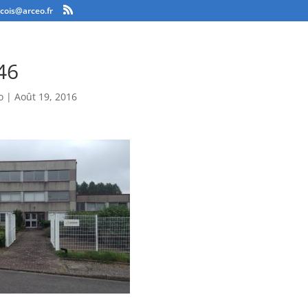
ncois@arceo.fr
46
o
|
Août 19, 2016