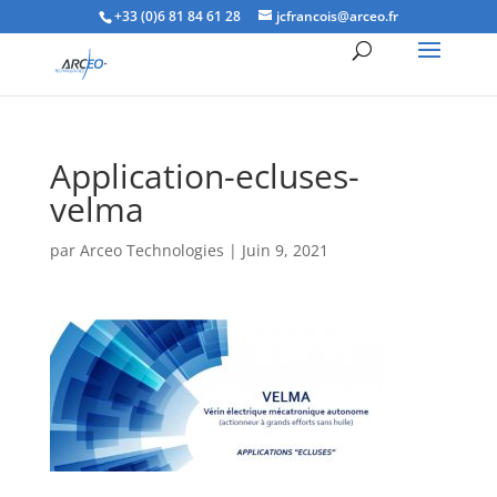
+33 (0)6 81 84 61 28
jcfrancois@arceo.fr
Application-ecluses-
velma
par
Arceo Technologies
|
Juin 9, 2021